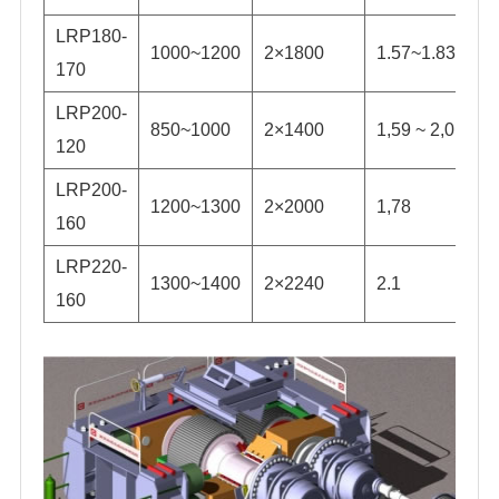
LRP180-
1000~1200
2×1800
1.57~1.83
170
LRP200-
850~1000
2×1400
1,59 ~ 2,0
120
LRP200-
1200~1300
2×2000
1,78
160
LRP220-
1300~1400
2×2240
2.1
160