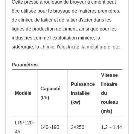
Cette presse à rouleaux de broyeur à ciment peut
être utilisée pour le broyage de matières premières,
de clinker, de laitier et de laitier d'acier dans les
lignes de production de ciment, ainsi que pour les
industries comme l'exploitation minière, la
sidérurgie, la chimie, l'électricité, la métallurgie, etc.
Paramètres:
Vitesse
Puissance
linéaire
Capacité
Modèle
installée
du
(t/h)
(kw)
rouleau
(m/s)
LRP120-
140~190
2×250
1,2 ~ 1,44
45