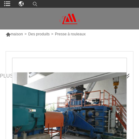

maison
>
Des produits
>
Presse à rouleaux
PLUS DE PRODUITS