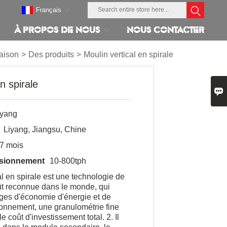
Français
À PROPOS DE NOUS
NOUS CONTACTER
aison
>
Des produits
>
Moulin vertical en spirale
n spirale

iyang
Liyang, Jiangsu, Chine
7 mois
isionnement
10-800tph
al en spirale est une technologie de
ût reconnue dans le monde, qui
ges d'économie d'énergie et de
ironnement, une granulométrie fine
le coût d'investissement total. 2. Il