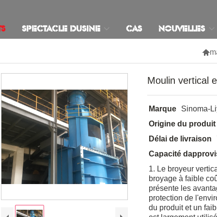
TS
SPECTACLE DUSINE
CAS
NOUVELLES

m
Moulin vertical e
Marque
Sinoma-L
Origine du produit
Délai de livraison
Capacité dapprov
1. Le broyeur vertic
broyage à faible co
présente les avanta
protection de l'env
du produit et un faib