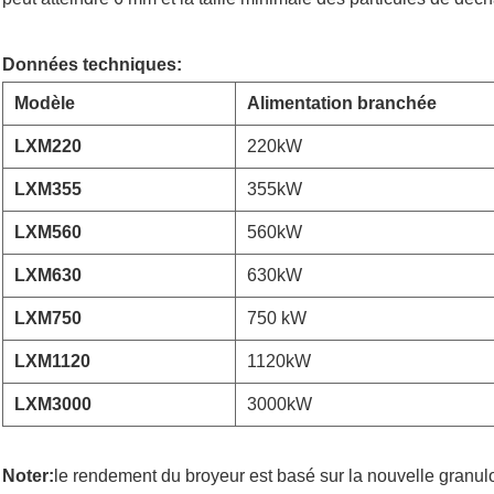
Données techniques:
Modèle
Alimentation branchée
LXM220
220kW
LXM355
355kW
LXM560
560kW
LXM630
630kW
LXM750
750 kW
LXM1120
1120kW
LXM3000
3000kW
Noter:
le rendement du broyeur est basé sur la nouvelle granul