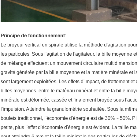
Principe de fonctionnement:
Le broyeur vertical en spirale utilise la méthode d'agitation pour
les particules. Sous l'agitation de l'agitateur, la bille moyenne 
de mélange effectuent un mouvement circulaire multidimension
gravité générée par la bille moyenne et la matière minérale et l
sont largement exploitées. Les effets d'impact, de frottement et
billes moyennes, entre le matériau minéral et entre la bille mo
minérale est déformée, cassée et finalement broyée sous l'act
l'impulsion, Atteindre la granulométrie souhaitée. Sous la mêm
boulets traditionnel, l'économie d'énergie est de 30% ~ 50%. Plus
petite, plus l'effet d'économie d'énergie est évident. La taille 
peut atteindre 6 mm et la taille minimale des particules de déc